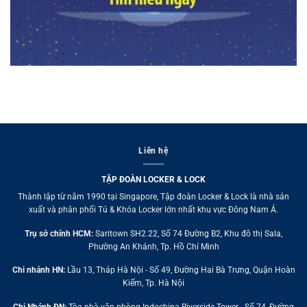
Liên hệ
TẬP ĐOÀN LOCKER & LOCK
Thành lập từ năm 1990 tại Singapore, Tập đoàn Locker & Lock là nhà sản
xuất và phân phối Tủ & Khóa Locker lớn nhất khu vực Đông Nam Á.
Trụ sở chính HCM:
Saritown SH2.22, Số 74 Đường B2, Khu đô thị Sala,
Phường An Khánh, Tp. Hồ Chí Minh
Chi nhánh HN:
Lầu 13, Tháp Hà Nội - Số 49, Đường Hai Bà Trưng, Quận Hoàn
Kiếm, Tp. Hà Nội
Chi Nhánh ĐN:
Tòa nhà văn phòng Indochina Riverside Tower - Số 74, Đường