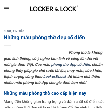
Skip
to
content
BLOG
,
TIN TỨC
Những mẫu phòng thờ đẹp cổ điển
Phòng thờ là không
gian linh thiêng, có ý nghĩa tâm linh vô cùng lớn đối với
mỗi gia đình Việt.
Các mẫu
phòng thờ đẹp cổ điển
, chuẩn
phong thủy giúp gia chủ rước tài lộc, may mắn, sức khỏe,
thịnh vượng cùng theo
Locker&Lock
để khám phá thêm
nhiều mẫu phòng thờ đẹp cho gia đình bạn nhé!
Những mẫu phòng thờ cao cấp hiện nay
Mang đến không gian trang trọng và đậm chất cổ điển, các
mẫu phòng thờ đẹp sẽ là nơi lý tưởng để tôn vinh tinh thần