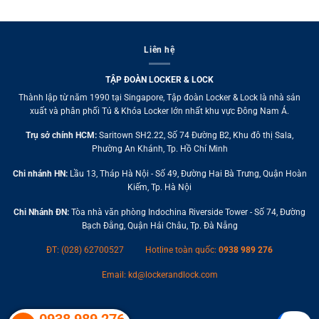
Liên hệ
TẬP ĐOÀN LOCKER & LOCK
Thành lập từ năm 1990 tại Singapore, Tập đoàn Locker & Lock là nhà sản
xuất và phân phối Tủ & Khóa Locker lớn nhất khu vực Đông Nam Á.
Trụ sở chính HCM:
Saritown SH2.22, Số 74 Đường B2, Khu đô thị Sala,
Phường An Khánh, Tp. Hồ Chí Minh
Chi nhánh HN:
Lầu 13, Tháp Hà Nội - Số 49, Đường Hai Bà Trưng, Quận Hoàn
Kiếm, Tp. Hà Nội
Chi Nhánh ĐN:
Tòa nhà văn phòng Indochina Riverside Tower - Số 74, Đường
Bạch Đằng, Quận Hải Châu, Tp. Đà Nẵng
ĐT: (028) 62700527
Hotline toàn quốc:
0938 989 276
Email:
kd@lockerandlock.com