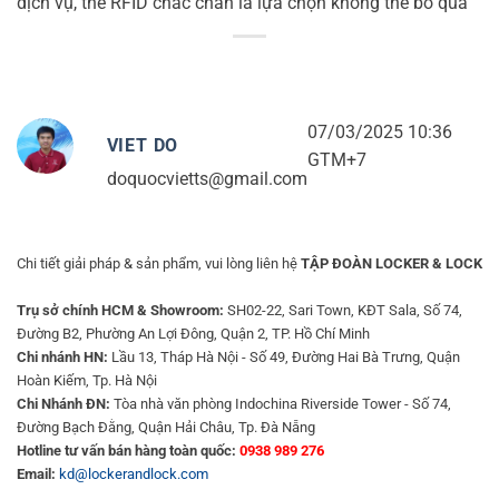
dịch vụ, thẻ RFID chắc chắn là lựa chọn không thể bỏ qua
07/03/2025 10:36
VIET DO
GTM+7
doquocvietts@gmail.com
Chi tiết giải pháp & sản phẩm, vui lòng liên hệ
TẬP ĐOÀN LOCKER & LOCK
Trụ sở chính HCM & Showroom:
SH02-22, Sari Town, KĐT Sala, Số 74,
Đường B2, Phường An Lợi Đông, Quận 2, TP. Hồ Chí Minh
Chi nhánh HN:
Lầu 13, Tháp Hà Nội - Số 49, Đường Hai Bà Trưng, Quận
Hoàn Kiếm, Tp. Hà Nội
Chi Nhánh ĐN:
Tòa nhà văn phòng Indochina Riverside Tower - Số 74,
Đường Bạch Đằng, Quận Hải Châu, Tp. Đà Nẵng
Hotline tư vấn bán hàng toàn quốc:
0938 989 276
Email:
kd@lockerandlock.com