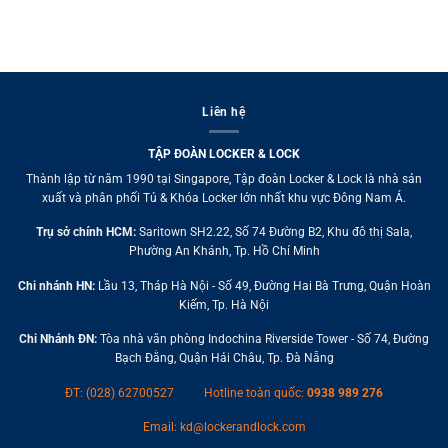
Liên hệ
TẬP ĐOÀN LOCKER & LOCK
Thành lập từ năm 1990 tại Singapore, Tập đoàn Locker & Lock là nhà sản
xuất và phân phối Tủ & Khóa Locker lớn nhất khu vực Đông Nam Á.
Trụ sở chính HCM:
Saritown SH2.22, Số 74 Đường B2, Khu đô thị Sala,
Phường An Khánh, Tp. Hồ Chí Minh
Chi nhánh HN:
Lầu 13, Tháp Hà Nội - Số 49, Đường Hai Bà Trưng, Quận Hoàn
Kiếm, Tp. Hà Nội
Chi Nhánh ĐN:
Tòa nhà văn phòng Indochina Riverside Tower - Số 74, Đường
Bạch Đằng, Quận Hải Châu, Tp. Đà Nẵng
ĐT: (028) 62700527
Hotline toàn quốc:
0938 989 276
Email:
kd@lockerandlock.com