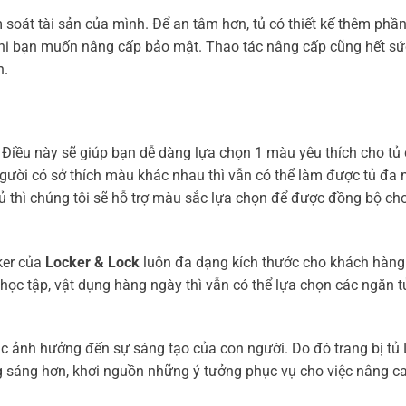
soát tài sản của mình. Để an tâm hơn, tủ có thiết kế thêm phần
hi bạn muốn nâng cấp bảo mật. Thao tác nâng cấp cũng hết s
n.
 Điều này sẽ giúp bạn dễ dàng lựa chọn 1 màu yêu thích cho tủ
 người có sở thích màu khác nhau thì vẫn có thể làm được tủ đa
ủ thì chúng tôi sẽ hỗ trợ màu sắc lựa chọn để được đồng bộ cho
er của
Locker & Lock
luôn đa dạng kích thước cho khách hàng
ọc tập, vật dụng hàng ngày thì vẫn có thể lựa chọn các ngăn t
c ảnh hưởng đến sự sáng tạo của con người. Do đó trang bị tủ 
 sáng hơn, khơi nguồn những ý tưởng phục vụ cho việc nâng ca