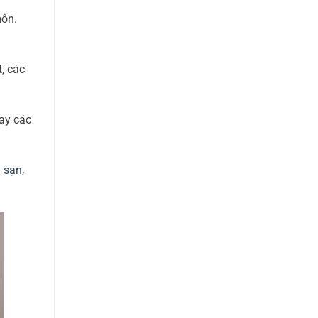
môn.
, các
ay các
 sạn
,