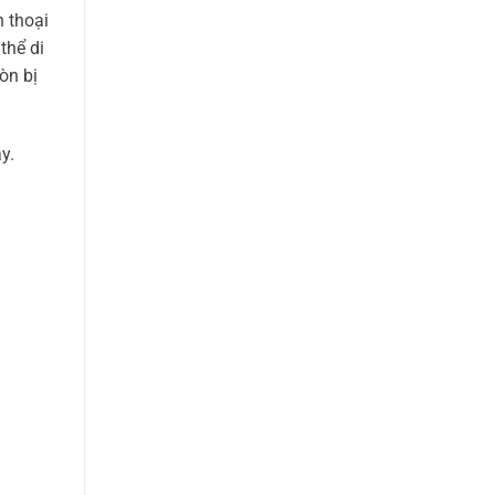
n thoại
thể di
òn bị
y.