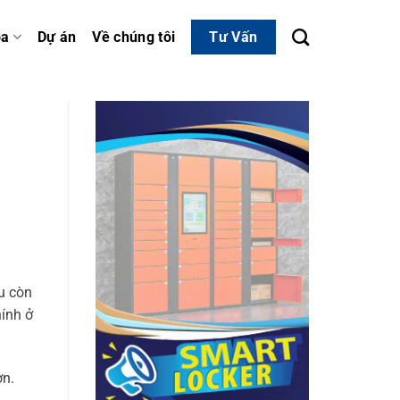
óa
Dự án
Về chúng tôi
Tư Vấn
u còn
hính ở
ơn.