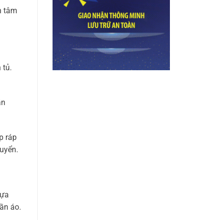
n tâm
 tủ.
ần
p ráp
huyển.
hựa
ần áo.