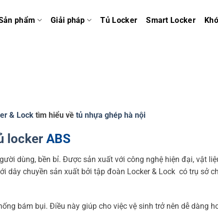
Sản phẩm
Giải pháp
Tủ Locker
Smart Locker
Kh
er & Lock
tìm hiểu về
tủ nhựa ghép hà nội
ủ locker
ABS
ười dùng, bền bỉ. Được sản xuất với công nghệ hiện đại, vật liệ
ới dây chuyền sản xuất bởi tập đoàn Locker & Lock có trụ sở c
hống bám bụi. Điều này giúp cho việc vệ sinh trở nên dễ dàng h