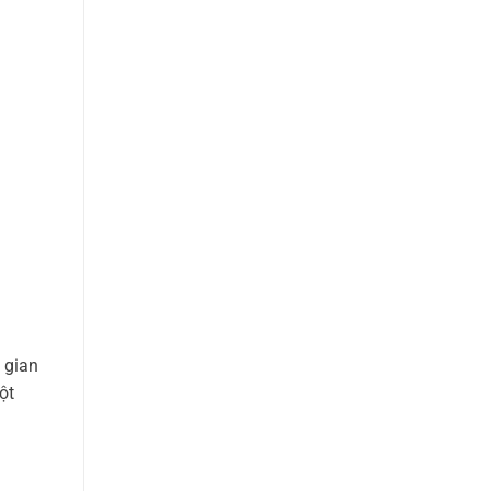
 gian
ột