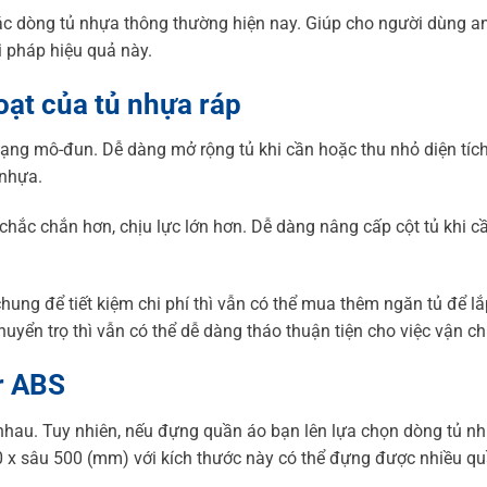
các dòng tủ nhựa thông thường hiện nay. Giúp cho người dùng a
i pháp hiệu quả này.
oạt của tủ nhựa ráp
dạng mô-đun. Dễ dàng mở rộng tủ khi cần hoặc thu nhỏ diện tích
 nhựa.
chắc chắn hơn, chịu lực lớn hơn. Dễ dàng nâng cấp cột tủ khi c
hung để tiết kiệm chi phí thì vẫn có thể mua thêm ngăn tủ để lắ
huyển trọ thì vẫn có thể dễ dàng tháo thuận tiện cho việc vận c
er ABS
 nhau. Tuy nhiên, nếu đựng quần áo bạn lên lựa chọn dòng tủ n
 x sâu 500 (mm) với kích thước này có thể đựng được nhiều qu