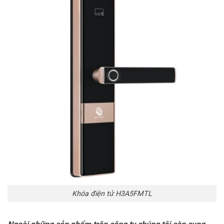
Khóa điện tử H3A5FMTL