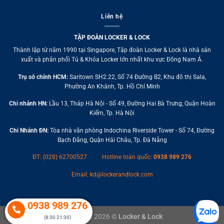
Liên hệ
TẬP ĐOÀN LOCKER & LOCK
Thành lập từ năm 1990 tại Singapore, Tập đoàn Locker & Lock là nhà sản
xuất và phân phối Tủ & Khóa Locker lớn nhất khu vực Đông Nam Á.
Trụ sở chính HCM:
Saritown SH2.22, Số 74 Đường B2, Khu đô thị Sala,
Phường An Khánh, Tp. Hồ Chí Minh
Chi nhánh HN:
Lầu 13, Tháp Hà Nội - Số 49, Đường Hai Bà Trưng, Quận Hoàn
Kiếm, Tp. Hà Nội
Chi Nhánh ĐN:
Tòa nhà văn phòng Indochina Riverside Tower - Số 74, Đường
Bạch Đằng, Quận Hải Châu, Tp. Đà Nẵng
ĐT: (028) 62700527
Hotline toàn quốc:
0938 989 276
Email:
kd@lockerandlock.com
0938 989 276
Copyright 2026 ©
Locker & Lock
(8:30 21:30)