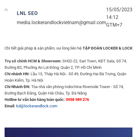
15/05/2023
LNL SEO
14:12
media.lockerandlockvietnam@gmail.com
GTM+7
Chi tiết giải pháp & sản phẩm, vui lòng liên hệ
TẬP ĐOÀN LOCKER & LOCK
Trụ sở chính HCM & Showroom:
SH02-22, Sari Town, KĐT Sala, Số 74,
Đường B2, Phường An Lợi Đông, Quận 2, TP. Hồ Chí Minh
Chi nhánh HN:
Lầu 13, Tháp Hà Nội - Số 49, Đường Hai Bà Trưng, Quận
Hoàn Kiếm, Tp. Hà Nội
Chi Nhánh ĐN:
Tòa nhà văn phòng Indochina Riverside Tower - Số 74,
Đường Bạch Đằng, Quận Hải Châu, Tp. Đà Nẵng
Hotline tư vấn bán hàng toàn quốc:
0938 989 276
Email:
kd@lockerandlock.com