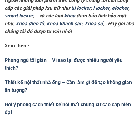
Ngoài những sản phẩm trên công ty chúng tôi còn cung
cấp các giải pháp lưu trữ như
tủ locker
,
i locker
,
elocker
,
smart locker
,… và các loại
khóa
đảm bảo tính bảo mật
như,
khóa điện tử
,
khóa khách sạn
,
khóa số
,…Hãy gọi cho
chúng tôi để được tư vấn nhé!
Xem thêm:
Phòng ngủ tối giản – Vì sao lại được nhiều người yêu
thích?
Thiết kế nội thất nhà ống – Cần làm gì để tạo không gian
ấn tượng?
Gợi ý phong cách thiết kế nội thất chung cư cao cấp hiện
đại