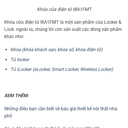
Khóa cửa điện tử I8A1FMT
Khóa cửa điện tử I8A1FMT là một sản phẩm của Locker &
Lock. ngoài ra, chúng tôi còn sản xuất các dòng sản phẩm
khác như:
K
hóa
(
khóa khách sạn
,
khóa số
,
khóa điện tử
)
T
ủ locker
T
ủ iLocker
(
eLocker
,
Smart Locker
,
Wireless Locker
)
XEM THÊM:
Những điều bạn cần biết về báo giá thiết kế nội thất nhà
phố