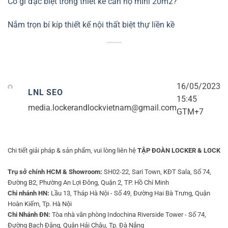
Có gì đặc biệt trong thiết kế căn hộ mini 20m2?
Nắm trọn bí kíp thiết kế nội thất biệt thự liền kề
16/05/2023
LNL SEO
15:45
media.lockerandlockvietnam@gmail.com
GTM+7
Chi tiết giải pháp & sản phẩm, vui lòng liên hệ
TẬP ĐOÀN LOCKER & LOCK
Trụ sở chính HCM & Showroom:
SH02-22, Sari Town, KĐT Sala, Số 74,
Đường B2, Phường An Lợi Đông, Quận 2, TP. Hồ Chí Minh
Chi nhánh HN:
Lầu 13, Tháp Hà Nội - Số 49, Đường Hai Bà Trưng, Quận
Hoàn Kiếm, Tp. Hà Nội
Chi Nhánh ĐN:
Tòa nhà văn phòng Indochina Riverside Tower - Số 74,
Đường Bạch Đằng, Quận Hải Châu, Tp. Đà Nẵng