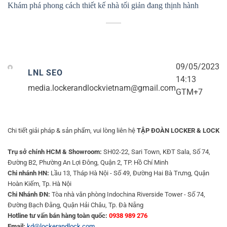
Khám phá phong cách thiết kế nhà tối giản đang thịnh hành
09/05/2023
LNL SEO
14:13
media.lockerandlockvietnam@gmail.com
GTM+7
Chi tiết giải pháp & sản phẩm, vui lòng liên hệ
TẬP ĐOÀN LOCKER & LOCK
Trụ sở chính HCM & Showroom:
SH02-22, Sari Town, KĐT Sala, Số 74,
Đường B2, Phường An Lợi Đông, Quận 2, TP. Hồ Chí Minh
Chi nhánh HN:
Lầu 13, Tháp Hà Nội - Số 49, Đường Hai Bà Trưng, Quận
Hoàn Kiếm, Tp. Hà Nội
Chi Nhánh ĐN:
Tòa nhà văn phòng Indochina Riverside Tower - Số 74,
Đường Bạch Đằng, Quận Hải Châu, Tp. Đà Nẵng
Hotline tư vấn bán hàng toàn quốc:
0938 989 276
Email:
kd@lockerandlock.com