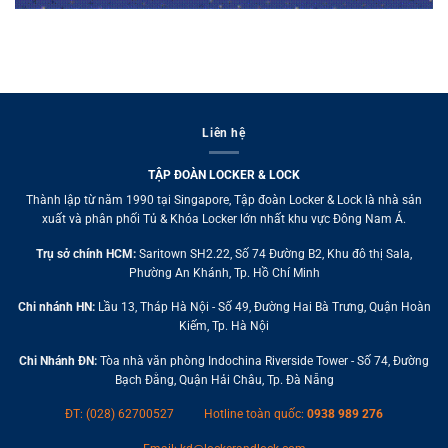
Liên hệ
TẬP ĐOÀN LOCKER & LOCK
Thành lập từ năm 1990 tại Singapore, Tập đoàn Locker & Lock là nhà sản
xuất và phân phối Tủ & Khóa Locker lớn nhất khu vực Đông Nam Á.
Trụ sở chính HCM:
Saritown SH2.22, Số 74 Đường B2, Khu đô thị Sala,
Phường An Khánh, Tp. Hồ Chí Minh
Chi nhánh HN:
Lầu 13, Tháp Hà Nội - Số 49, Đường Hai Bà Trưng, Quận Hoàn
Kiếm, Tp. Hà Nội
Chi Nhánh ĐN:
Tòa nhà văn phòng Indochina Riverside Tower - Số 74, Đường
Bạch Đằng, Quận Hải Châu, Tp. Đà Nẵng
ĐT: (028) 62700527
Hotline toàn quốc:
0938 989 276