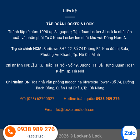
Liên hệ
TẬP ĐOÀN LOCKER & LOCK
Thành lập từ năm 1990 tại Singapore, Tập đoàn Locker & Lock là nhà sản
xuất và phân phối Tủ & Khóa Locker lớn nhất khu vực Đông Nam Á.
Trụ sở chính HCM:
Saritown SH2.22, Số 74 Đường B2, Khu đô thị Sala,
Phường An Khánh, Tp. Hồ Chí Minh
Chi nhánh HN:
Lầu 13, Tháp Hà Nội - Số 49, Đường Hai Bà Trưng, Quận Hoàn
Kiếm, Tp. Hà Nội
Chi Nhánh ĐN:
Tòa nhà văn phòng Indochina Riverside Tower - Số 74, Đường
Bạch Đằng, Quận Hải Châu, Tp. Đà Nẵng
ĐT: (028) 62700527
Hotline toàn quốc:
0938 989 276
Email:
kd@lockerandlock.com
0938 989 276
Copyright 2026 ©
Locker & Lock
(8:30 21:30)