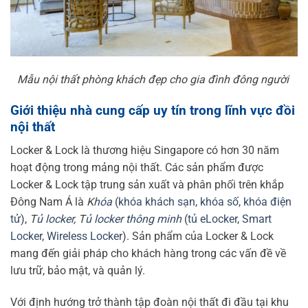
Mẫu nội thất phòng khách đẹp cho gia đình đông người
Giới thiệu nhà cung cấp uy tín trong lĩnh vực đồi
nội thất
Locker & Lock là thương hiệu Singapore có hơn 30 năm
hoạt động trong mảng nội thất. Các sản phẩm được
Locker & Lock tập trung sản xuất và phân phối trên khắp
Đông Nam Á là
K
hóa
(
khóa khách sạn
,
khóa số
,
khóa điện
tử
),
T
ủ locker
, T
ủ locker thông minh
(
tủ eLocker
,
Smart
Locker
,
Wireless Locker
)
. Sản phẩm của Locker & Lock
mang đến giải pháp cho khách hàng trong các vấn đề về
lưu trữ, bảo mật, và quản lý.
Với định hướng trở thành tập đoàn nội thất đi đầu tại khu