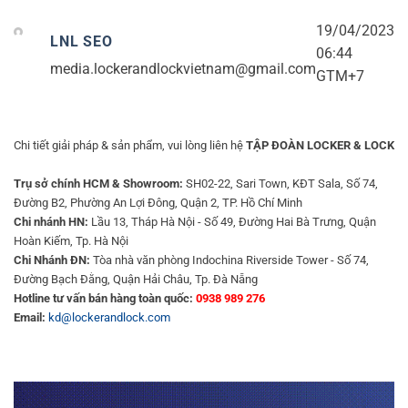
19/04/2023
LNL SEO
06:44
media.lockerandlockvietnam@gmail.com
GTM+7
Chi tiết giải pháp & sản phẩm, vui lòng liên hệ
TẬP ĐOÀN LOCKER & LOCK
Trụ sở chính HCM & Showroom:
SH02-22, Sari Town, KĐT Sala, Số 74,
Đường B2, Phường An Lợi Đông, Quận 2, TP. Hồ Chí Minh
Chi nhánh HN:
Lầu 13, Tháp Hà Nội - Số 49, Đường Hai Bà Trưng, Quận
Hoàn Kiếm, Tp. Hà Nội
Chi Nhánh ĐN:
Tòa nhà văn phòng Indochina Riverside Tower - Số 74,
Đường Bạch Đằng, Quận Hải Châu, Tp. Đà Nẵng
Hotline tư vấn bán hàng toàn quốc:
0938 989 276
Email:
kd@lockerandlock.com