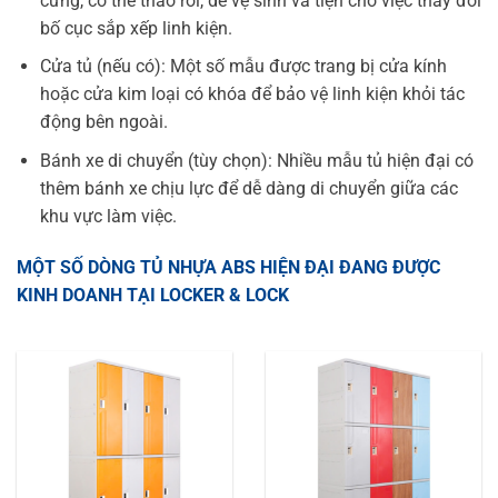
cứng, có thể tháo rời, dễ vệ sinh và tiện cho việc thay đổi
bố cục sắp xếp linh kiện.
Cửa tủ (nếu có): Một số mẫu được trang bị cửa kính
hoặc cửa kim loại có khóa để bảo vệ linh kiện khỏi tác
động bên ngoài.
Bánh xe di chuyển (tùy chọn): Nhiều mẫu tủ hiện đại có
thêm bánh xe chịu lực để dễ dàng di chuyển giữa các
khu vực làm việc.
MỘT SỐ DÒNG TỦ NHỰA ABS HIỆN ĐẠI ĐANG ĐƯỢC
KINH DOANH TẠI LOCKER & LOCK