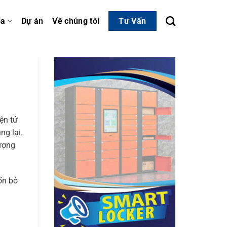
óa
Dự án
Về chúng tôi
Tư Vấn
ện tử
ng lại.
lượng
ốn bỏ