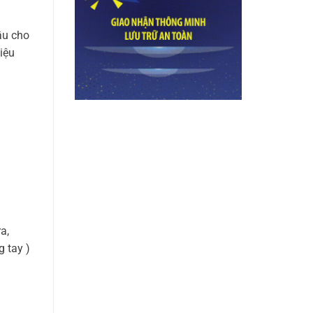
ầu cho
iệu
a,
g tay )