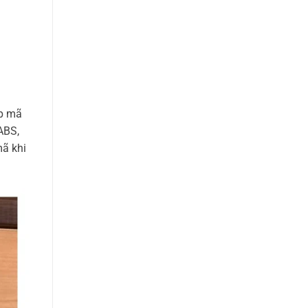
ợp mã
ABS,
ã khi