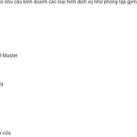
ó nhu cầu kinh doanh các loại hình dịch vụ như phòng tập gym,
hẻ Master
ng
a cửa