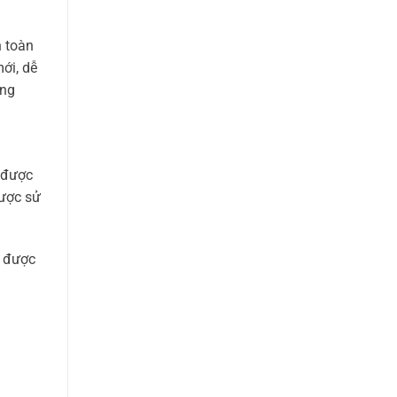
n toàn
ới, dễ
ang
ể được
được sử
ể được