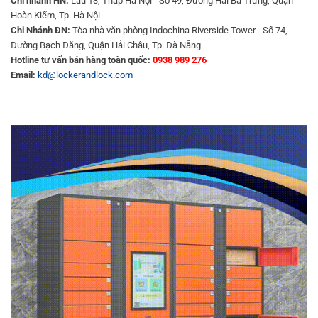
Chi nhánh HN:
Lầu 13, Tháp Hà Nội - Số 49, Đường Hai Bà Trưng, Quận
Hoàn Kiếm, Tp. Hà Nội
Chi Nhánh ĐN:
Tòa nhà văn phòng Indochina Riverside Tower - Số 74,
Đường Bạch Đằng, Quận Hải Châu, Tp. Đà Nẵng
Hotline tư vấn bán hàng toàn quốc:
0938 989 276
Email:
kd@lockerandlock.com