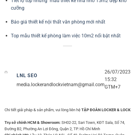
Tiết lộ top những mẫu thiết kế nhà nhỏ 15m2 đẹp khó
cưỡng
Báo giá thiết kế nội thất văn phòng mới nhất
Top mẫu thiết kế phòng làm việc 10m2 nổi bật nhất
26/07/2023
LNL SEO
15:32
media.lockerandlockvietnam@gmail.com
GTM+7
Chi tiết giải pháp & sản phẩm, vui lòng liên hệ
TẬP ĐOÀN LOCKER & LOCK
Trụ sở chính HCM & Showroom:
SH02-22, Sari Town, KĐT Sala, Số 74,
Đường B2, Phường An Lợi Đông, Quận 2, TP. Hồ Chí Minh