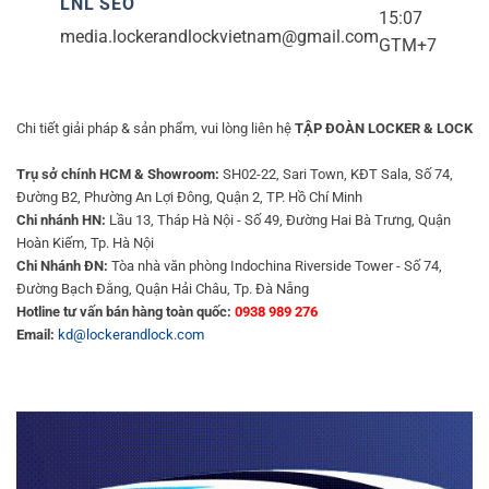
LNL SEO
15:07
media.lockerandlockvietnam@gmail.com
GTM+7
Chi tiết giải pháp & sản phẩm, vui lòng liên hệ
TẬP ĐOÀN LOCKER & LOCK
Trụ sở chính HCM & Showroom:
SH02-22, Sari Town, KĐT Sala, Số 74,
Đường B2, Phường An Lợi Đông, Quận 2, TP. Hồ Chí Minh
Chi nhánh HN:
Lầu 13, Tháp Hà Nội - Số 49, Đường Hai Bà Trưng, Quận
Hoàn Kiếm, Tp. Hà Nội
Chi Nhánh ĐN:
Tòa nhà văn phòng Indochina Riverside Tower - Số 74,
Đường Bạch Đằng, Quận Hải Châu, Tp. Đà Nẵng
Hotline tư vấn bán hàng toàn quốc:
0938 989 276
Email:
kd@lockerandlock.com