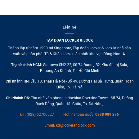
Liên hệ
TẬP ĐOÀN LOCKER & LOCK
Thành lập từ năm 1990 tại Singapore, Tập đoàn Locker & Lock là nhà sản
xuất và phân phối Tủ & Khóa Locker lớn nhất khu vực Đông Nam Á.
Trụ sở chính HCM:
Saritown SH2.22, Số 74 Đường B2, Khu đô thị Sala,
Phường An Khánh, Tp. Hồ Chí Minh
Chi nhánh HN:
Lầu 13, Tháp Hà Nội - Số 49, Đường Hai Bà Trưng, Quận Hoàn
Kiếm, Tp. Hà Nội
Chi Nhánh ĐN:
Tòa nhà văn phòng Indochina Riverside Tower - Số 74, Đường
Bạch Đằng, Quận Hải Châu, Tp. Đà Nẵng
ĐT: (028) 62700527
Hotline toàn quốc:
0938 989 276
Email:
kd@lockerandlock.com