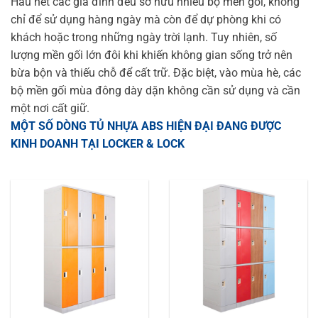
Hầu hết các gia đình đều sở hữu nhiều bộ mền gối, không
chỉ để sử dụng hàng ngày mà còn để dự phòng khi có
khách hoặc trong những ngày trời lạnh. Tuy nhiên, số
lượng mền gối lớn đôi khi khiến không gian sống trở nên
bừa bộn và thiếu chỗ để cất trữ. Đặc biệt, vào mùa hè, các
bộ mền gối mùa đông dày dặn không cần sử dụng và cần
một nơi cất giữ.
MỘT SỐ DÒNG TỦ NHỰA ABS HIỆN ĐẠI ĐANG ĐƯỢC
KINH DOANH TẠI LOCKER & LOCK