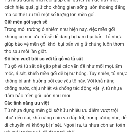
cách hiệu quả, giữ cho không gian sống luôn thoáng đãng
mà có thể lưu trữ một số lượng lớn mền gối.
Giữ mền gối sạch sẽ
Trong môi trường ô nhiễm như hiện nay, việc mền gối
không có nơi lưu trữ sẽ dễ dàng bị bám bụi bẩn. Tủ nhựa
giúp bảo vệ mền gối khỏi bụi bẩn và giữ chúng luôn thơm
tho sau mỗi lần giặt.
Độ bền vượt trội so với tủ gỗ và tủ sắt
Tủ gỗ và tủ sắt dễ gặp phải các vấn đề như mối mọt, ẩm
mốc, rỉ sét, khiến mền gối dễ bị hư hỏng. Tuy nhiên, tủ nhựa
không bị ảnh hưởng bởi các yếu tố này. Với khả năng
chống nước, chịu nhiệt và chống tác động vật lý, tủ nhựa
đảm bảo mền gối luôn như mới.
Các tính năng ưu việt
Tủ nhựa đựng mền gối sở hữu nhiều ưu điểm vượt trội
như: dẻo dai, khả năng chịu va đập tốt, trọng lượng nhẹ, dễ
di chuyển và không bị rỉ sét. Ngoài ra, tủ nhựa còn an toàn