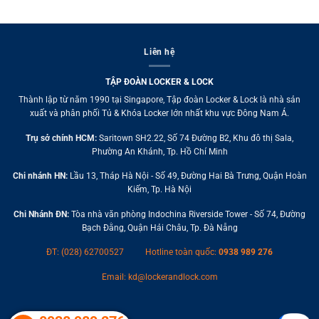
Liên hệ
TẬP ĐOÀN LOCKER & LOCK
Thành lập từ năm 1990 tại Singapore, Tập đoàn Locker & Lock là nhà sản
xuất và phân phối Tủ & Khóa Locker lớn nhất khu vực Đông Nam Á.
Trụ sở chính HCM:
Saritown SH2.22, Số 74 Đường B2, Khu đô thị Sala,
Phường An Khánh, Tp. Hồ Chí Minh
Chi nhánh HN:
Lầu 13, Tháp Hà Nội - Số 49, Đường Hai Bà Trưng, Quận Hoàn
Kiếm, Tp. Hà Nội
Chi Nhánh ĐN:
Tòa nhà văn phòng Indochina Riverside Tower - Số 74, Đường
Bạch Đằng, Quận Hải Châu, Tp. Đà Nẵng
ĐT: (028) 62700527
Hotline toàn quốc:
0938 989 276
Email:
kd@lockerandlock.com