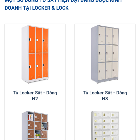
MỘT SỐ DÒNG TỦ SẮT HIỆN ĐẠI ĐANG ĐƯỢC KINH
DOANH TẠI LOCKER & LOCK
Tủ Locker Sắt - Dòng
Tủ Locker Sắt - Dòng
N2
N3