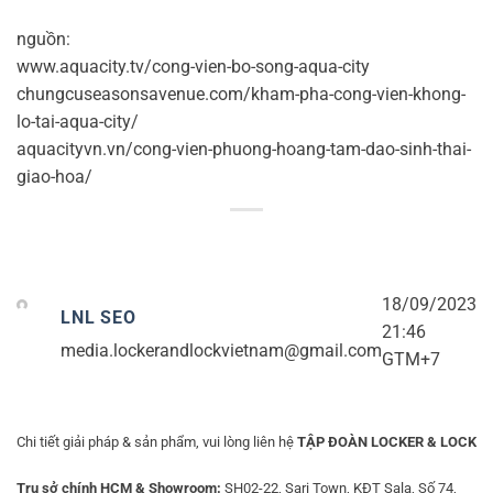
nguồn:
www.aquacity.tv/cong-vien-bo-song-aqua-city
chungcuseasonsavenue.com/kham-pha-cong-vien-khong-
lo-tai-aqua-city/
aquacityvn.vn/cong-vien-phuong-hoang-tam-dao-sinh-thai-
giao-hoa/
18/09/2023
LNL SEO
21:46
media.lockerandlockvietnam@gmail.com
GTM+7
Chi tiết giải pháp & sản phẩm, vui lòng liên hệ
TẬP ĐOÀN LOCKER & LOCK
Trụ sở chính HCM & Showroom:
SH02-22, Sari Town, KĐT Sala, Số 74,