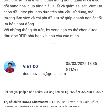
Đầu đọc RFID là thiết bị quan trọng trong quản lý và theo
dõi hàng hóa, giúp tăng hiệu suất và giảm sai sót. Việc lựa
chọn đầu đọc phù hợp dựa trên nhu cầu sử dụng, môi
trường làm việc và chi phí đầu tư sẽ giúp doanh nghiệp tối
ưu hóa hoạt động.
Với những thông tin trên, hy vọng bạn có thể chọn được
đầu đọc RFID phù hợp với nhu cầu của mình.
05/03/2025 13:35
VIET DO
GTM+7
doquocvietts@gmail.com
Chi tiết giải pháp & sản phẩm, vui lòng liên hệ
TẬP ĐOÀN LOCKER & LOCK
Trụ sở chính HCM & Showroom:
SH02-22, Sari Town, KĐT Sala, Số 74,
Đường B2, Phường An Lợi Đông, Quận 2, TP. Hồ Chí Minh