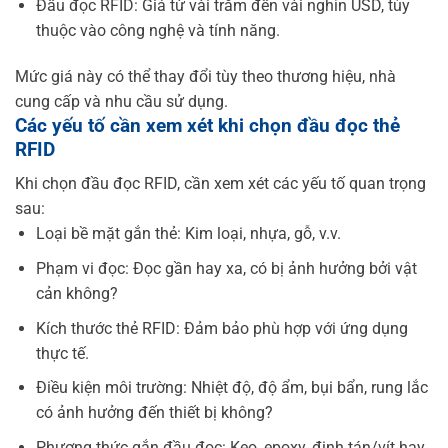
Đầu đọc RFID: Giá từ vài trăm đến vài nghìn USD, tùy
thuộc vào công nghệ và tính năng.
Mức giá này có thể thay đổi tùy theo thương hiệu, nhà
cung cấp và nhu cầu sử dụng.
Các yếu tố cần xem xét khi chọn đầu đọc thẻ
RFID
Khi chọn đầu đọc RFID, cần xem xét các yếu tố quan trọng
sau:
Loại bề mặt gắn thẻ: Kim loại, nhựa, gỗ, v.v.
Phạm vi đọc: Đọc gần hay xa, có bị ảnh hưởng bởi vật
cản không?
Kích thước thẻ RFID: Đảm bảo phù hợp với ứng dụng
thực tế.
Điều kiện môi trường: Nhiệt độ, độ ẩm, bụi bẩn, rung lắc
có ảnh hưởng đến thiết bị không?
Phương thức gắn đầu đọc: Keo, epoxy, đinh tán/vít hay