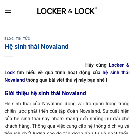
Skip
to
content
BLOG
,
TIN TỨC
Hệ sinh thái Novaland
Hãy cùng
Locker &
Lock
tìm hiểu về quá trình hoạt động của
hệ sinh thái
Novaland
thông qua bài viết thú vị này bạn nhé !
Giới thiệu hệ sinh thái Novaland
Hệ sinh thái của Novaland đóng vai trò quan trọng trong
chiến lược phát triển của tập đoàn Novaland. Sự xuất hiện
của hệ sinh thái này nhằm mang đến những ưu đãi cho
khách hàng. Thông qua việc cung cấp hệ thống dịch vụ và
tiện ích chất lượng cao do tập đoàn đầu tư và phát triển.