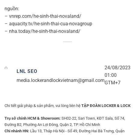
nguồn:
– vnrep.com/he-sinh-thai-novaland/
– aquacity.tv/he-sinh-thai-cua-novagroup
– nha.today/he-sinh-thai-novaland/
24/08/2023
LNL SEO
01:00
media.lockerandlockvietnam@gmail.com
GTM+7
Chi tiết giải pháp & sản phẩm, vui lòng liên hệ
TẬP ĐOÀN LOCKER & LOCK
Trụ sở chính HCM & Showroom:
SH02-22, Sari Town, KĐT Sala, Số 74,
Đường B2, Phường An Lợi Đông, Quận 2, TP. Hồ Chí Minh
Chi nhánh HN:
Lầu 13, Tháp Hà Nội - Số 49, Đường Hai Bà Trưng, Quận