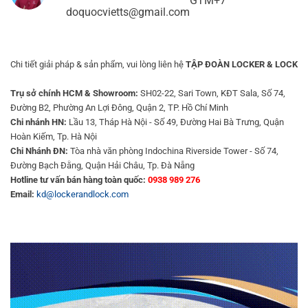
GTM+7
doquocvietts@gmail.com
Chi tiết giải pháp & sản phẩm, vui lòng liên hệ
TẬP ĐOÀN LOCKER & LOCK
Trụ sở chính HCM & Showroom:
SH02-22, Sari Town, KĐT Sala, Số 74,
Đường B2, Phường An Lợi Đông, Quận 2, TP. Hồ Chí Minh
Chi nhánh HN:
Lầu 13, Tháp Hà Nội - Số 49, Đường Hai Bà Trưng, Quận
Hoàn Kiếm, Tp. Hà Nội
Chi Nhánh ĐN:
Tòa nhà văn phòng Indochina Riverside Tower - Số 74,
Đường Bạch Đằng, Quận Hải Châu, Tp. Đà Nẵng
Hotline tư vấn bán hàng toàn quốc:
0938 989 276
Email:
kd@lockerandlock.com