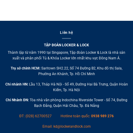
Liên hệ
TẬP ĐOÀN LOCKER & LOCK
Thành lập từ năm 1990 tại Singapore, Tập đoàn Locker & Lock là nhà sản
xuất và phân phối Tủ & Khóa Locker lớn nhất khu vực Đông Nam Á.
Trụ sở chính HCM:
Saritown SH2.22, Số 74 Đường B2, Khu đô thị Sala,
Phường An Khánh, Tp. Hồ Chí Minh
Chi nhánh HN:
Lầu 13, Tháp Hà Nội - Số 49, Đường Hai Bà Trưng, Quận Hoàn
Kiếm, Tp. Hà Nội
Chi Nhánh ĐN:
Tòa nhà văn phòng Indochina Riverside Tower - Số 74, Đường
Bạch Đằng, Quận Hải Châu, Tp. Đà Nẵng
ĐT: (028) 62700527
Hotline toàn quốc:
0938 989 276
Email:
kd@lockerandlock.com