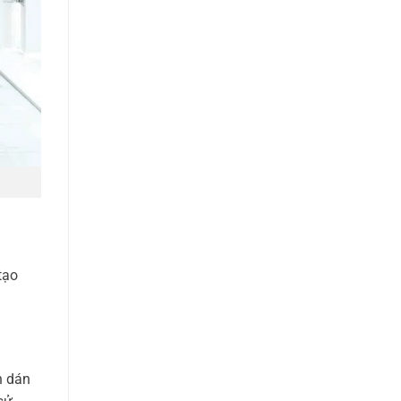
tạo
n dán