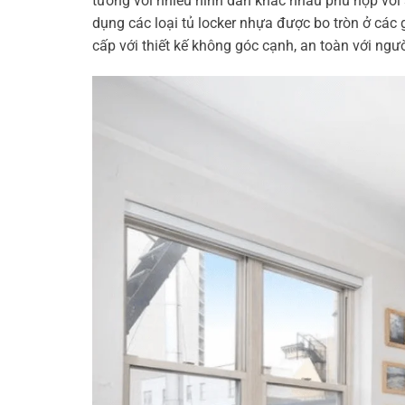
tường với nhiều hình dán khác nhau phù hợp với s
dụng các loại tủ locker nhựa được bo tròn ở các 
cấp với thiết kế không góc cạnh, an toàn với ngư