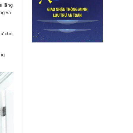
í lãng
ọng và
tư cho
ông