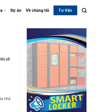
óa
Dự án
Về chúng tôi
Tư Vấn
tôi sẽ
ia chủ