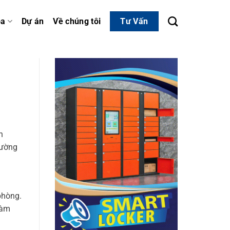
óa
Dự án
Về chúng tôi
Tư Vấn
h
rường
 phòng.
làm