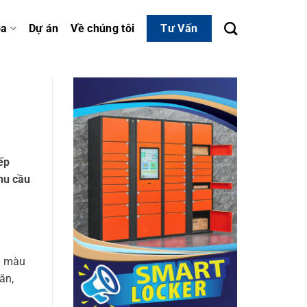
óa
Dự án
Về chúng tôi
Tư Vấn
ếp
hu cầu
am màu
ăn,