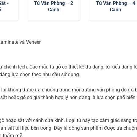
ắt -
Tủ Văn Phòng – 2
Tủ Văn Phòng – 4
ố
Cánh
Cánh
aminate và Veneer.
ự chênh lệch. Các mẫu tủ gỗ có thiết kế đa dạng, từ kiểu dáng lớ
dàng lựa chọn theo nhu cầu sử dụng.
 lại không được ưa chuộng trong môi trường văn phòng do độ 
sắt hoặc gỗ có giá thành hợp lý hơn đang là lựa chọn phổ biến
 gỗ hoặc sắt với cánh cửa kính. Loại tủ này tạo cảm giác sang tr
uan sát tài liệu bên trong. Đây là dòng sản phẩm được ưa chuộn
nh thẩm mỹ.