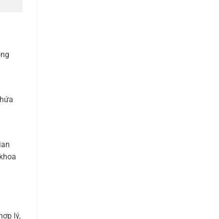
ông
chứa
ian
 khoa
ợp lý,