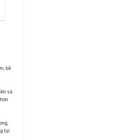
n, bề
bền và
 hơn
ọng,
g tại