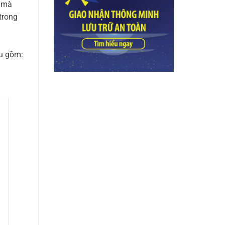
ư mà
trong
ệu gồm: