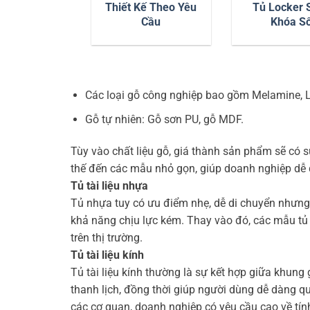
Thiết Kế Theo Yêu
Tủ Locker S
Cầu
Khóa S
Các loại gỗ công nghiệp bao gồm Melamine, L
Gỗ tự nhiên: Gỗ sơn PU, gỗ MDF.
Tùy vào chất liệu gỗ, giá thành sản phẩm sẽ có s
thế đến các mẫu nhỏ gọn, giúp doanh nghiệp dễ 
Tủ tài liệu nhựa
Tủ nhựa tuy có ưu điểm nhẹ, dễ di chuyển nhưng
khả năng chịu lực kém. Thay vào đó, các mẫu tủ 
trên thị trường.
Tủ tài liệu kính
Tủ tài liệu kính thường là sự kết hợp giữa khung
thanh lịch, đồng thời giúp người dùng dễ dàng q
các cơ quan, doanh nghiệp có yêu cầu cao về tí