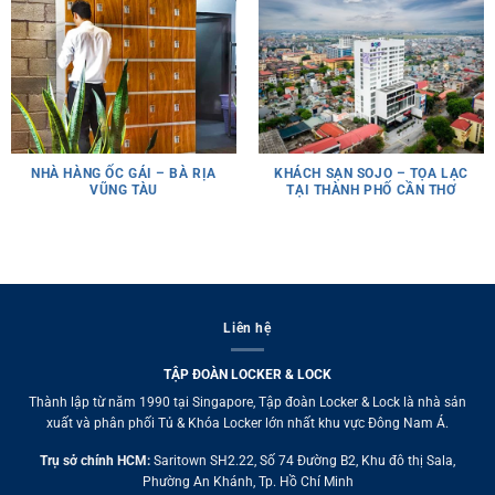
NHÀ HÀNG ỐC GÁI – BÀ RỊA
KHÁCH SẠN SOJO – TỌA LẠC
VŨNG TÀU
TẠI THÀNH PHỐ CẦN THƠ
Liên hệ
TẬP ĐOÀN LOCKER & LOCK
Thành lập từ năm 1990 tại Singapore, Tập đoàn Locker & Lock là nhà sản
xuất và phân phối Tủ & Khóa Locker lớn nhất khu vực Đông Nam Á.
Trụ sở chính HCM:
Saritown SH2.22, Số 74 Đường B2, Khu đô thị Sala,
Phường An Khánh, Tp. Hồ Chí Minh