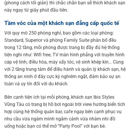
(phong cách tối giản) thì chắc chắn bạn sẽ thích khách sạn
này ngay từ giây phút đầu tiên.
Tầm vóc của một khách sạn đẳng cấp quốc tế
Với quy mô 250 phòng nghỉ, bao gồm các loại phòng:
Standard, Superior và phòng Family Suite phân bố đều
trong 12 tầng, mỗi phòng được trang bị đầy đủ hệ thống
tiện nghi như: Wifi free, TV màn hình phẳng với truyền hình
cáp vệ tinh, điều hòa, máy sấy tóc, vệ sinh khép kín… Cùng
với 2 tầng trung tâm để điều hành và quản lý khách sạn, hệ
thống an ninh ở đây cực kỳ nghiêm ngặt, đảm bảo sự an
toàn và uy tín đối với du khách.
Bên cạnh tiện ích tại mỗi phòng, khách sạn Ibis Styles
Vũng Tàu có trang bị hồ bơi ngoài trời view hướng biển tích
hợp cùng hệ thống quán bar, cafe ngay bên cạnh phục vụ
nhu cầu vừa ngâm mình ngắm cảnh vừa nhâm nhi đồ
uống hoặc bạn có thể mở “Party Pool” với bạn bè.