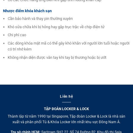
Nhược điểm khóa khách sạn
Cần bảo hành và thay pin thường xuyên
Khó sửa chữa khi bị hỏng hay gặp trục trặc về chip điện tử
Chi phí cao
Các dòng khóa mật mã có thể gây khó khăn với người lớn tuổi hoặc người
có trí nhớ kém
Không nhận diện được vân tay khi tay bị thương hoặc bị ướt
Liên hệ
TẬP ĐOÀN LOCKER & LOCK
Thành lập từ năm 1990 tại Singapore, Tập đoàn Locker & Lock là nhà sản
xuất và phân phối Tủ & Khóa Locker lớn nhất khu vực Đông Nam Á.
Trụ sở chính HCM:
Saritown SH2.22, Số 74 Đường B2, Khu đô thị Sala,