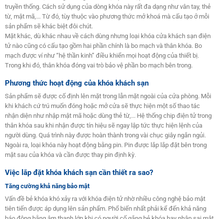
truyền thống. Cách sử dụng của dòng khóa này rất đa dạng như vân tay, thẻ
từ, mật mã,... Từ đó, tùy thuộc vào phương thức mở khoá mà cấu tạo ở mỗi
sản phẩm sẽ khác biệt đôi chút.
Mặt khác, dù khác nhau về cách dùng nhưng loại khóa cửa khách sạn điện
tử nào cũng có cấu tạo gồm hai phần chính là bo mạch và thân khóa. Bo
mạch được ví như “hệ thần kinh” điều khiển mọi hoạt động của thiết bị.
Trong khi đó, thân khóa đóng vai trò bảo vệ phần bo mạch bên trong.
Phương thức hoạt động của khóa khách sạn
Sản phẩm sẽ được cố định lên mặt trong lẫn mặt ngoài của cửa phòng. Mỗi
khi khách cứ trú muốn đóng hoặc mở cửa sẽ thực hiện một số thao tác
nhận diện như nhập mật mã hoặc dùng thẻ từ,... Hệ thống chip điện tử trong
thân khóa sau khi nhận được tín hiệu sẽ ngay lập tức thực hiện lệnh của
người dùng. Quá trình này được hoàn thành trong vài chục giây ngắn ngủi.
Ngoài ra, loại khóa này hoạt động bằng pin. Pin được lắp lắp đặt bên trong
mặt sau của khóa và cần được thay pin định kỳ.
Việc lắp đặt khóa khách sạn cần thiết ra sao?
Tăng cường khả năng bảo mật
Vấn đề bẻ khóa khó xảy ra với khóa điện tử nhờ nhiều công nghệ bảo mật
tiên tiến được áp dụng lên sản phẩm. Phổ biến nhất phải kể đến khả năng
báo động bằng âm thanh lớn khi có người cố gắng bẻ khóa hay nhập sai mật