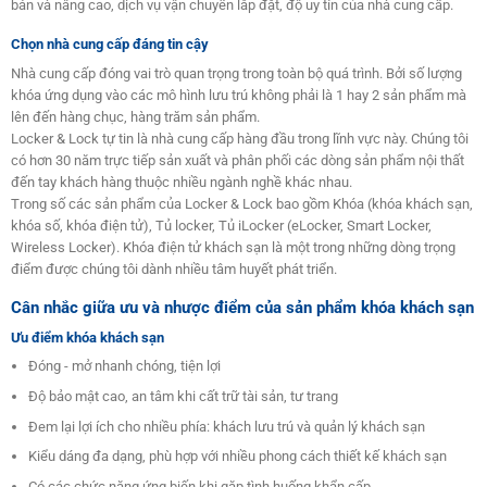
bản và nâng cao, dịch vụ vận chuyển lắp đặt, độ uy tín của nhà cung cấp.
Chọn nhà cung cấp đáng tin cậy
Nhà cung cấp đóng vai trò quan trọng trong toàn bộ quá trình. Bởi số lượng
khóa ứng dụng vào các mô hình lưu trú không phải là 1 hay 2 sản phẩm mà
lên đến hàng chục, hàng trăm sản phẩm.
Locker & Lock tự tin là nhà cung cấp hàng đầu trong lĩnh vực này. Chúng tôi
có hơn 30 năm trực tiếp sản xuất và phân phối các dòng sản phẩm nội thất
đến tay khách hàng thuộc nhiều ngành nghề khác nhau.
Trong số các sản phẩm của Locker & Lock bao gồm Khóa (khóa khách sạn,
khóa số, khóa điện tử), Tủ locker, Tủ iLocker (eLocker, Smart Locker,
Wireless Locker). Khóa điện tử khách sạn là một trong những dòng trọng
điểm được chúng tôi dành nhiều tâm huyết phát triển.
Cân nhắc giữa ưu và nhược điểm của sản phẩm khóa khách sạn
Ưu điểm khóa khách sạn
Đóng - mở nhanh chóng, tiện lợi
Độ bảo mật cao, an tâm khi cất trữ tài sản, tư trang
Đem lại lợi ích cho nhiều phía: khách lưu trú và quản lý khách sạn
Kiểu dáng đa dạng, phù hợp với nhiều phong cách thiết kế khách sạn
Có các chức năng ứng biến khi gặp tình huống khẩn cấp