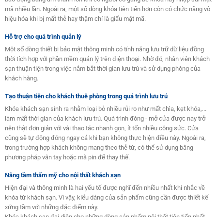
mã nhiều lần. Ngoài ra, một số dòng khóa tiên tiến hơn còn có chức năng vô
hiệu hóa khi bị mất thẻ hay thậm chí là giấu mật mã.
Hỗ trợ cho quá trình quản lý
Một số dòng thiết bị bảo mật thông minh có tính năng lưu trữ dữ liệu đồng
thời tích hợp với phần mềm quản lý trên điện thoại. Nhờ đó, nhân viên khách
sạn thuận tiện trong việc nắm bắt thời gian lưu trú và sử dụng phòng của
khách hàng.
Tạo thuận tiện cho khách thuê phòng trong quá trình lưu trú
Khóa khách sạn sinh ra nhằm loại bỏ nhiều rủi ro như mất chìa, kẹt khóa,...
làm mất thời gian của khách lưu trú. Quá trình đóng - mở cửa được nay trở
nên thật đơn giản với vài thao tác nhanh gọn, ít tốn nhiều công sức. Cửa
cũng sẽ tự động đóng ngay cả khi bạn không thực hiện điều này. Ngoài ra,
trong trường hợp khách không mang theo thẻ từ, có thể sử dụng bằng
phương pháp vân tay hoặc mã pin để thay thế.
Nâng tầm thẩm mỹ cho nội thất khách sạn
Hiện đại và thông minh là hai yếu tố được nghĩ đến nhiều nhất khi nhắc về
khóa từ khách sạn. Vì vậy, kiểu dáng của sản phẩm cũng cần được thiết kế
xứng tầm với những đặc điểm này.
Khóa khách sạn đại diện cho những dòng sản phẩm nội thất tiên tiến nhất.