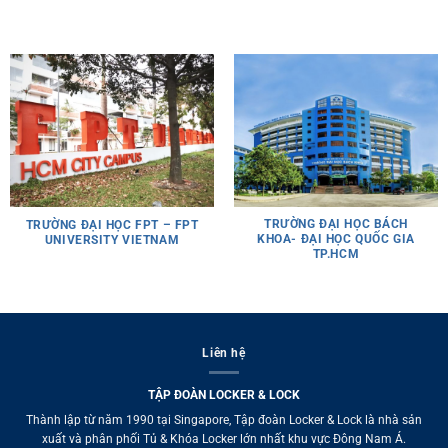
TRƯỜNG ĐẠI HỌC BÁCH
TRƯỜNG ĐẠI HỌC FPT – FPT
KHOA- ĐẠI HỌC QUỐC GIA
UNIVERSITY VIETNAM
TP.HCM
Liên hệ
TẬP ĐOÀN LOCKER & LOCK
Thành lập từ năm 1990 tại Singapore, Tập đoàn Locker & Lock là nhà sản
xuất và phân phối Tủ & Khóa Locker lớn nhất khu vực Đông Nam Á.