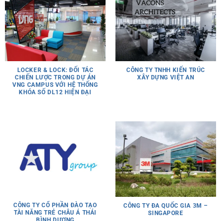
CÔNG TY TNHH KIẾN TRÚC
LOCKER & LOCK: ĐỐI TÁC
XÂY DỰNG VIỆT AN
CHIẾN LƯỢC TRONG DỰ ÁN
VNG CAMPUS VỚI HỆ THỐNG
KHÓA SỐ DL12 HIỆN ĐẠI
CÔNG TY CỔ PHẦN ĐÀO TẠO
CÔNG TY ĐA QUỐC GIA 3M –
TÀI NĂNG TRẺ CHÂU Á THÁI
SINGAPORE
BÌNH DƯƠNG