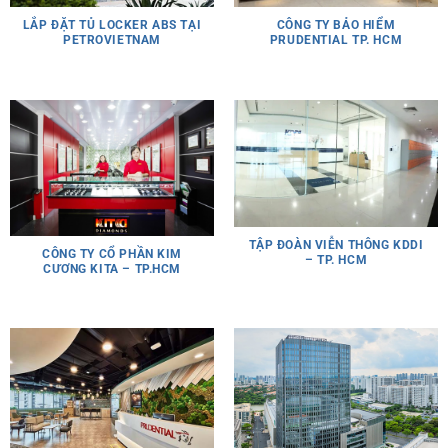
CÔNG TY BẢO HIỂM
LẮP ĐẶT TỦ LOCKER ABS TẠI
PRUDENTIAL TP. HCM
PETROVIETNAM
TẬP ĐOÀN VIỄN THÔNG KDDI
CÔNG TY CỔ PHẦN KIM
– TP. HCM
CƯƠNG KITA – TP.HCM