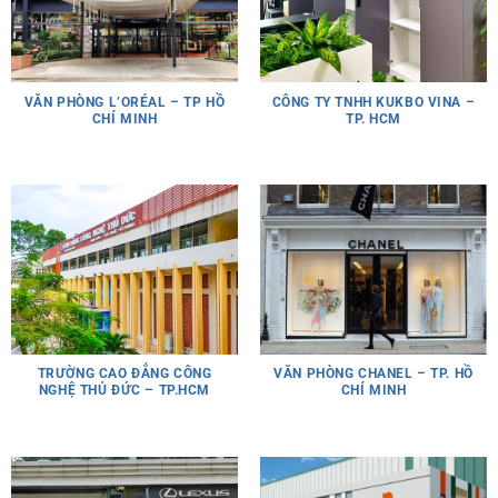
VĂN PHÒNG L’ORÉAL – TP HỒ
CÔNG TY TNHH KUKBO VINA –
CHÍ MINH
TP. HCM
TRƯỜNG CAO ĐẲNG CÔNG
VĂN PHÒNG CHANEL – TP. HỒ
NGHỆ THỦ ĐỨC – TP.HCM
CHÍ MINH