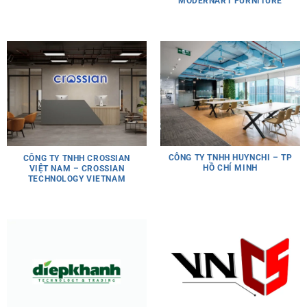
MODERNART FURNITURE
CÔNG TY TNHH HUYNCHI – TP
CÔNG TY TNHH CROSSIAN
HỒ CHÍ MINH
VIỆT NAM – CROSSIAN
TECHNOLOGY VIETNAM