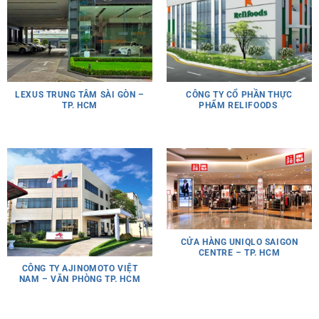
LEXUS TRUNG TÂM SÀI GÒN –
CÔNG TY CỔ PHẦN THỰC
TP. HCM
PHẨM RELIFOODS
CỬA HÀNG UNIQLO SAIGON
CENTRE – TP. HCM
CÔNG TY AJINOMOTO VIỆT
NAM – VĂN PHÒNG TP. HCM