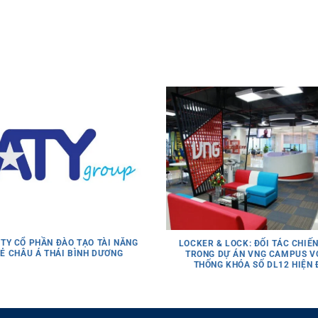
TY CỔ PHẦN ĐÀO TẠO TÀI NĂNG
LOCKER & LOCK: ĐỐI TÁC CHIẾ
Ẻ CHÂU Á THÁI BÌNH DƯƠNG
TRONG DỰ ÁN VNG CAMPUS VỚ
THỐNG KHÓA SỐ DL12 HIỆN 