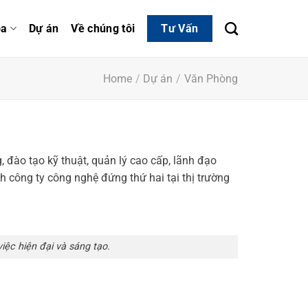
óa
Dự án
Về chúng tôi
Tư Vấn
Home
/
Dự án
/
Văn Phòng
, đào tạo kỹ thuật, quản lý cao cấp, lãnh đạo
công ty công nghệ đứng thứ hai tại thị trường
ệc hiện đại và sáng tạo.