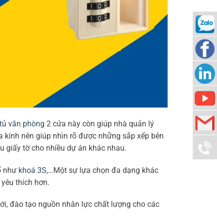
0938
989
Locker
276
Locker
Locker
tủ văn phòng
2 cửa này còn giúp nhà quản lý
ửa kính nên giúp nhìn rõ được những sắp xếp bên
ẫu giấy tờ cho nhiều dự án khác nhau.
kd@loc
ố
như
khoá 3S
,…Một sự lựa chọn đa dạng khác
0938
yêu thích hơn.
989
i, đào tạo nguồn nhân lực chất lượng cho các