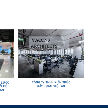
276
CÔNG TY TNHH KIẾN TRÚC
N LƯỢC
CÔNG TY T
XÂY DỰNG VIỆT AN
I HỆ
ĐẠI