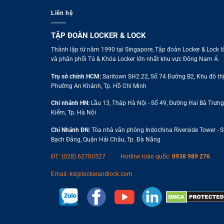
Liên hệ
TẬP ĐOÀN LOCKER & LOCK
Thành lập từ năm 1990 tại Singapore, Tập đoàn Locker & Lock l
và phân phối Tủ & Khóa Locker lớn nhất khu vực Đông Nam Á.
Trụ sở chính HCM:
Saritown SH2.22, Số 74 Đường B2, Khu đô thị
Phường An Khánh, Tp. Hồ Chí Minh
Chi nhánh HN:
Lầu 13, Tháp Hà Nội - Số 49, Đường Hai Bà Trưn
Kiếm, Tp. Hà Nội
Chi Nhánh ĐN:
Tòa nhà văn phòng Indochina Riverside Tower - 
Bạch Đằng, Quận Hải Châu, Tp. Đà Nẵng
ĐT: (028) 62700527
Hotline toàn quốc:
0938 989 276
Email:
kd@lockerandlock.com