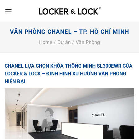
Skip
to
content
VĂN PHÒNG CHANEL – TP. HỒ CHÍ MINH
Home
/
Dự án
/
Văn Phòng
CHANEL LỰA CHỌN KHÓA THÔNG MINH SL300EWR CỦA
LOCKER & LOCK – ĐỊNH HÌNH XU HƯỚNG VĂN PHÒNG
HIỆN ĐẠI