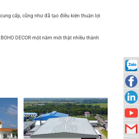
ung cấp, cũng như đã tạo điều kiện thuận lợi
 BOHO DECOR một năm mới thật nhiều thành
0938
989
Locker
276
Locker
Locker