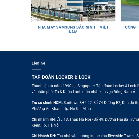
NHÀ MÁY SAMSUNG BẮC NINH – VIỆT
CÔNG 
NAM
Liên hệ
TẬP ĐOÀN LOCKER & LOCK
Thành lập từ năm 1990 tại Singapore, Tập đoàn Locker & Lock l
và phân phối Tủ & Khóa Locker lớn nhất khu vực Đông Nam Á.
Trụ sở chính HCM:
Saritown SH2.22, Số 74 Đường B2, Khu đô thị
Phường An Khánh, Tp. Hồ Chí Minh
Chi nhánh HN:
Lầu 13, Tháp Hà Nội - Số 49, Đường Hai Bà Trưn
Kiếm, Tp. Hà Nội
Chi Nhánh ĐN:
Tòa nhà văn phòng Indochina Riverside Tower - 