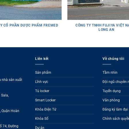
TY CỔ PHẦN DƯỢC PHẨM FREMED
CÔNG TY TNHH FUJIYA VIỆT N
LONG AN
Liên kết
Về chúng tôi
Sản phẩm
Tầm nhìn
à nhà sản xuất
Lĩnh vực
Đội ngũ chuyên
Tủ locker
Tuyển dụng
 Sala,
Smart Locker
Văn phòng
Khóa Điện Tử
Đăng ký làm đại 
g, Quận Hoàn
Khóa Số
Chính sách quyền
Số 74, Đường
Dự án