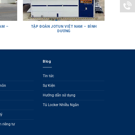
kd@loc
0938
AM –
TẬP ĐOÀN JOTUN VIỆT NAM – BÌNH
CÔNG TY 
DƯƠNG
989
276
Blog
Tin tức
 môn
Sự Kiện
Hướng dẫn sử dụng
Tủ Locker Nhiều Ngăn
lý
 riêng tư