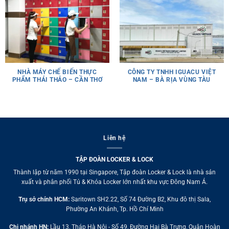
NHÀ MÁY CHẾ BIẾN THỰC
CÔNG TY TNHH IGUACU VIỆT
PHẨM THÁI THẢO – CẦN THƠ
NAM – BÀ RỊA VÙNG TÀU
Liên hệ
TẬP ĐOÀN LOCKER & LOCK
Thành lập từ năm 1990 tại Singapore, Tập đoàn Locker & Lock là nhà sản
xuất và phân phối Tủ & Khóa Locker lớn nhất khu vực Đông Nam Á.
Trụ sở chính HCM:
Saritown SH2.22, Số 74 Đường B2, Khu đô thị Sala,
Phường An Khánh, Tp. Hồ Chí Minh
Chi nhánh HN:
Lầu 13, Tháp Hà Nội - Số 49, Đường Hai Bà Trưng, Quận Hoàn